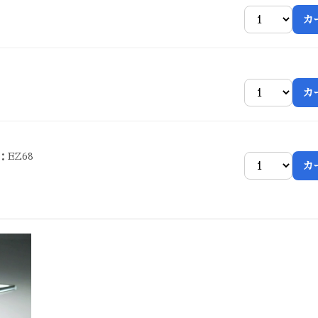
カ
カ
：EZ68
カ