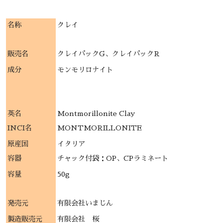
名称
クレイ
販売名
クレイパックG、クレイパックR
成分
モンモリロナイト
英名
Montmorillonite Clay
INCI名
MONTMORILLONITE
原産国
イタリア
容器
チャック付袋：OP、CPラミネート
容量
50g
発売元
有限会社いまじん
製造販売元
有限会社 桜