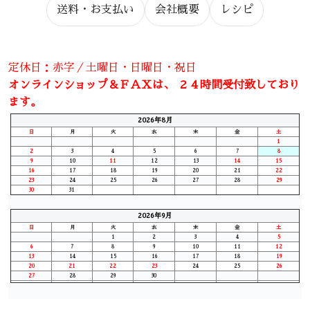
送料・お支払い
会社概要
レシピ
定休日：赤字／土曜日・日曜日・祝日
オンラインショップ＆ＦＡＸは、 ２４時間受付致しており
ます。
2026年8月
日
月
火
水
木
金
土
1
2
3
4
5
6
7
8
9
10
11
12
13
14
15
16
17
18
19
20
21
22
23
24
25
26
27
28
29
30
31
2026年9月
日
月
火
水
木
金
土
1
2
3
4
5
6
7
8
9
10
11
12
13
14
15
16
17
18
19
20
21
22
23
24
25
26
27
28
29
30