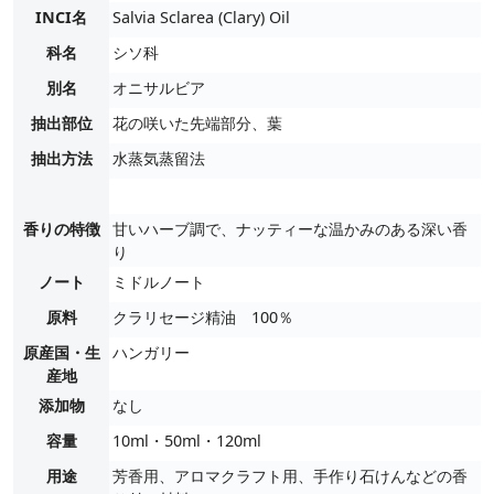
INCI名
Salvia Sclarea (Clary) Oil
科名
シソ科
別名
オニサルビア
抽出部位
花の咲いた先端部分、葉
抽出方法
水蒸気蒸留法
香りの特徴
甘いハーブ調で、ナッティーな温かみのある深い香
り
ノート
ミドルノート
原料
クラリセージ精油 100％
原産国・生
ハンガリー
産地
添加物
なし
容量
10ml・50ml・120ml
用途
芳香用、アロマクラフト用、手作り石けんなどの香