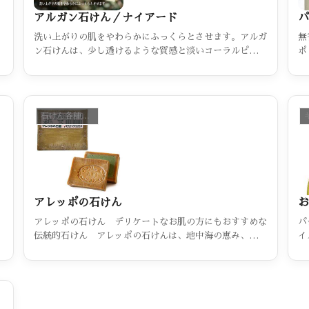
アルガン石けん／ナイアード
パ
、
洗い上がりの肌をやわらかにふっくらとさせます。アルガ
無
用
ン石けんは、少し透けるような質感と淡いコーラルピンク
ポ
の色合い、豊かな泡立ちやこくのある使い心地、肌のふっ
「
くらとするような感触、「コールド製法」で作られたアル
ガンオイル２０％配合の贅沢な石けん。洗顔はもちろん、
全身用、シャンプーとしても、お楽しみいただけます。
石けん各種（カテゴリー一覧）
アレッポの石けん
お
アレッポの石けん デリケートなお肌の方にもおすすめな
パ
伝統的石けん アレッポの石けんは、地中海の恵み、オリ
イ
ーブオイルをふんだんに使用したスタンダードタイプの石
チ
けんです。
状