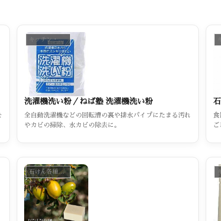
キッチン・おそうじ・お洗濯（カテゴリー一覧）
洗濯機洗い粉／ねば塾 洗濯機洗い粉
石
モ
全自動洗濯機などの回転漕の裏や排水パイプにたまる汚れ
食
」
やカビの掃除、水カビの除去に。
ご
料
ン
の
石けん各種（カテゴリー一覧）