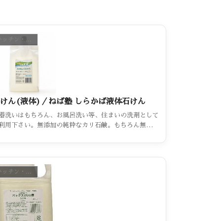
キッチン・おそうじ・お洗濯（カテゴリー一覧）
けん(液体)／ねば塾 しらかば液体石けん
器洗いはもちろん、お風呂洗い等、住まいの洗剤として
利用下さい。無添加の純粋なカリ石鹸。もちろん無香
。※詰替用のみ取扱いです。「泡ポンプ」「泡工房」で
御使用がお奨め。
キッチン・おそうじ・お洗濯（カテゴリー一覧）