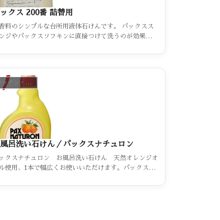
ックス 200番 詰替用
香料のシンプルな台所用液体石けんです。 パックスス
ンジやパックスソフキンに直接つけて洗うのが効果的、
泡ポンプ」「泡工房」での御使用がお奨め。
キッチン・おそうじ・お洗濯（カテゴリー一覧）
風呂洗い石けん／パックスナチュロン
ックスナチュロン お風呂洗い石けん 天然オレンジオ
ル使用、1本で幅広くお使いいただけます。パックスナ
ュロン お風呂洗い石けんは、 植物油を主原料とした液
石けんを使いやすい泡スプレー式にしました。