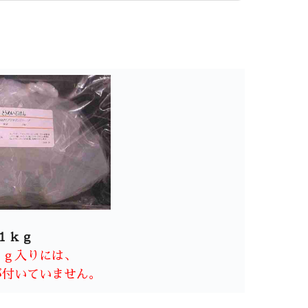
１ｋｇ
ｋｇ入りには、
が付いていません。