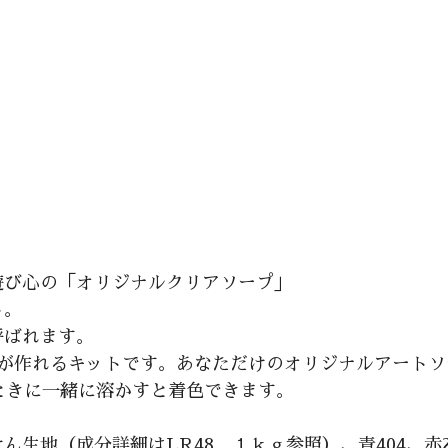
遊び心の「オリジナルクリアソープ」
ト。
呼ばれます。
んが作れるキットです。あなただけのオリジナルアートソ
ときに一緒に溶かすと着色できます。
生地（成分詳細はLR48 １ｋｇ参照）、青404、赤22