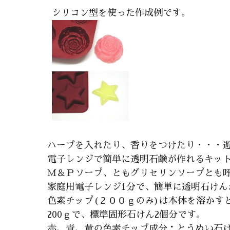
シリコン型を使った作成例です。
ハーブを入れたり、香りをつけたり・・・
電子レンジで簡単に透明石鹸が作れるキッ
Ｍ＆Ｐソープ、ともグリセリンソープとも
家庭用電子レンジ1分で、簡単に透明石け
色素チップ(２００ｇのみ)は本体を溶かす
200ｇで、標準固形石けん2個分です。
赤、青、黄の色素チップ成分：とうめい石けん