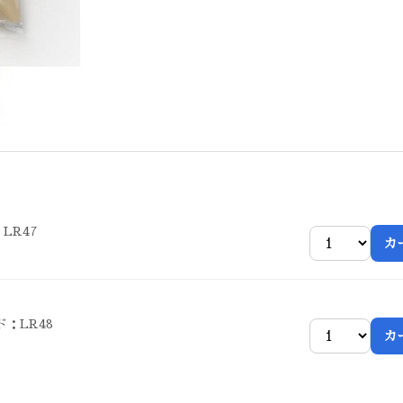
LR47
カ
ド：LR48
カ