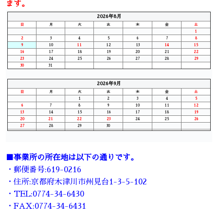
ます。
2026年8月
日
月
火
水
木
金
土
1
2
3
4
5
6
7
8
9
10
11
12
13
14
15
16
17
18
19
20
21
22
23
24
25
26
27
28
29
30
31
2026年9月
日
月
火
水
木
金
土
1
2
3
4
5
6
7
8
9
10
11
12
13
14
15
16
17
18
19
20
21
22
23
24
25
26
27
28
29
30
■事業所の所在地は以下の通りです。
・郵便番号:619-0216
・住所:京都府木津川市州見台1-3-5-102
・TEL:0774-34-6430
・FAX:0774-34-6431