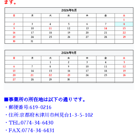
ます。
2026年8月
日
月
火
水
木
金
土
1
2
3
4
5
6
7
8
9
10
11
12
13
14
15
16
17
18
19
20
21
22
23
24
25
26
27
28
29
30
31
2026年9月
日
月
火
水
木
金
土
1
2
3
4
5
6
7
8
9
10
11
12
13
14
15
16
17
18
19
20
21
22
23
24
25
26
27
28
29
30
■事業所の所在地は以下の通りです。
・郵便番号:619-0216
・住所:京都府木津川市州見台1-3-5-102
・TEL:0774-34-6430
・FAX:0774-34-6431