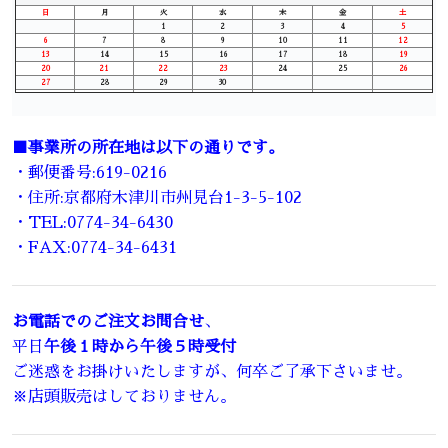
日
月
火
水
木
金
土
1
2
3
4
5
6
7
8
9
10
11
12
13
14
15
16
17
18
19
20
21
22
23
24
25
26
27
28
29
30
■事業所の所在地は以下の通りです。
・郵便番号:619-0216
・住所:京都府木津川市州見台1-3-5-102
・TEL:0774-34-6430
・FAX:0774-34-6431
お電話でのご注文お問合せ
、
平日
午後１時から午後５時受付
ご迷惑をお掛けいたしますが、何卒ご了承下さいませ。
※店頭販売はしておりません。