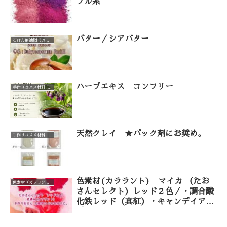
プル系
バター／シアバター
石けん用油脂（カテゴリー一覧）
ハーブエキス コンフリー
手作りコスメ材料 手作り石けん材料（カテゴリー一覧）
天然クレイ ★パック剤にお奨め。
手作りコスメ材料 手作り石けん材料（カテゴリー一覧）
色素材(カララント) マイカ （たお
色素材（カララント）（カテゴリー一覧）
さんセレクト）レッド２色／・調合酸
化鉄レッド（真紅）・キャンデイアッ
プルマイカ