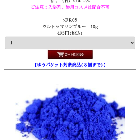
者： （有）いまじん
ご注意：入浴剤、唇用コスメは配合不可
>
FR05
ウルトラマリンブルー 10g
495円(税込)
【ゆうパケット対象商品(８個まで)】