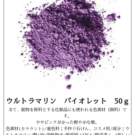
ウルトラマリン バイオレット 50ｇ
全て、鉱物を原料とする化粧品にも使われる色素材（顔料）で
す。
ややピンクがかった軽やかな紫。
色素材(カララント)/着色料：手作り石けん、コスメ用/成分：ウ
ルトラマリン/脂(油)溶性粉末/原産国：USA/販売者： （有）い