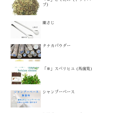
ブ）
薬さじ
タナカパウダー
「※」スベリヒユ (馬歯筧)
シャンプーベース