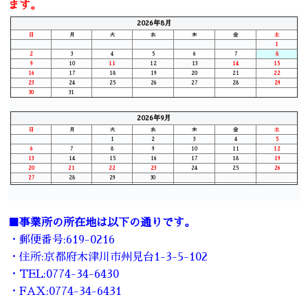
ます。
2026年8月
日
月
火
水
木
金
土
1
2
3
4
5
6
7
8
9
10
11
12
13
14
15
16
17
18
19
20
21
22
23
24
25
26
27
28
29
30
31
2026年9月
日
月
火
水
木
金
土
1
2
3
4
5
6
7
8
9
10
11
12
13
14
15
16
17
18
19
20
21
22
23
24
25
26
27
28
29
30
■事業所の所在地は以下の通りです。
・郵便番号:619-0216
・住所:京都府木津川市州見台1-3-5-102
・TEL:0774-34-6430
・FAX:0774-34-6431