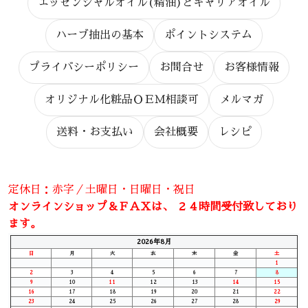
エッセンシャルオイル(精油)とキャリアオイル
ハーブ抽出の基本
ポイントシステム
プライバシーポリシー
お問合せ
お客様情報
オリジナル化粧品ＯＥＭ相談可
メルマガ
送料・お支払い
会社概要
レシピ
定休日：赤字／土曜日・日曜日・祝日
オンラインショップ＆ＦＡＸは、 ２４時間受付致しており
ます。
2026年8月
日
月
火
水
木
金
土
1
2
3
4
5
6
7
8
9
10
11
12
13
14
15
16
17
18
19
20
21
22
23
24
25
26
27
28
29