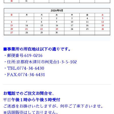
30
31
2026年9月
日
月
火
水
木
金
土
1
2
3
4
5
6
7
8
9
10
11
12
13
14
15
16
17
18
19
20
21
22
23
24
25
26
27
28
29
30
■事業所の所在地は以下の通りです。
・郵便番号:619-0216
・住所:京都府木津川市州見台1-3-5-102
・TEL:0774-34-6430
・FAX:0774-34-6431
お電話でのご注文お問合せ
、
平日
午後１時から午後５時受付
ご迷惑をお掛けいたしますが、何卒ご了承下さいませ。
※店頭販売はしておりません。