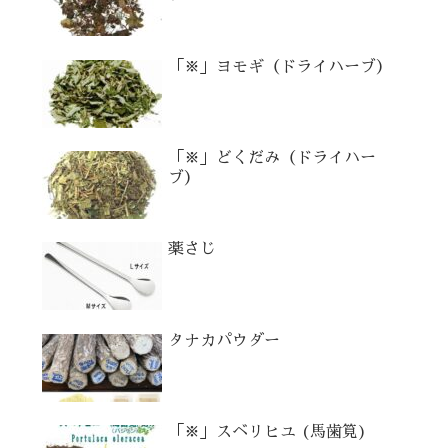
「※」ヨモギ（ドライハーブ）
「※」どくだみ（ドライハー
ブ）
薬さじ
タナカパウダー
「※」スベリヒユ (馬歯筧)