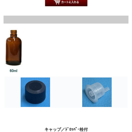
キャップ／ﾄﾞﾛｯﾊﾟｰ栓付