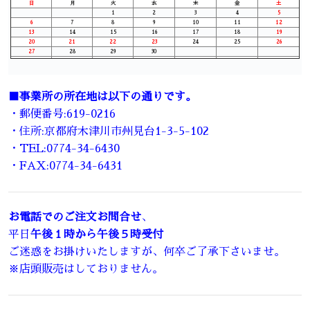
日
月
火
水
木
金
土
1
2
3
4
5
6
7
8
9
10
11
12
13
14
15
16
17
18
19
20
21
22
23
24
25
26
27
28
29
30
■事業所の所在地は以下の通りです。
・郵便番号:619-0216
・住所:京都府木津川市州見台1-3-5-102
・TEL:0774-34-6430
・FAX:0774-34-6431
お電話でのご注文お問合せ
、
平日
午後１時から午後５時受付
ご迷惑をお掛けいたしますが、何卒ご了承下さいませ。
※店頭販売はしておりません。