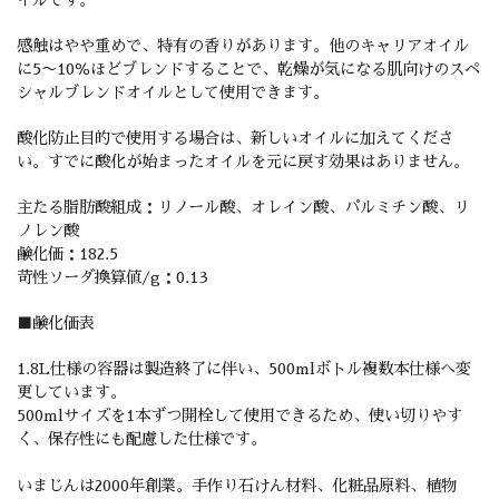
感触はやや重めで、特有の香りがあります。他のキャリアオイル
に5〜10％ほどブレンドすることで、乾燥が気になる肌向けのスペ
シャルブレンドオイルとして使用できます。
酸化防止目的で使用する場合は、新しいオイルに加えてくださ
い。すでに酸化が始まったオイルを元に戻す効果はありません。
主たる脂肪酸組成：リノール酸、オレイン酸、パルミチン酸、リ
ノレン酸
鹸化価：182.5
苛性ソーダ換算値/g：0.13
■鹸化価表
1.8L仕様の容器は製造終了に伴い、500mlボトル複数本仕様へ変
更しています。
500mlサイズを1本ずつ開栓して使用できるため、使い切りやす
く、保存性にも配慮した仕様です。
いまじんは2000年創業。手作り石けん材料、化粧品原料、植物