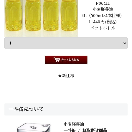
F064H
小麦胚芽油
2L（500ml×4本仕様）
11440円(税込)
ペットボトル
★新仕様
一斗缶について
小麦胚芽油
一斗缶
／
お取寄せ商品