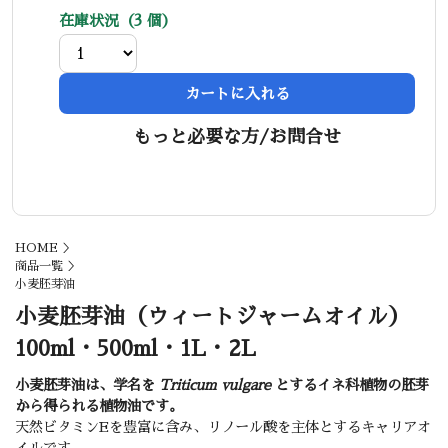
在庫状況（3 個）
カートに入れる
もっと必要な方/お問合せ
HOME
＞
商品一覧
＞
小麦胚芽油
小麦胚芽油（ウィートジャームオイル）
100ml・500ml・1L・2L
小麦胚芽油は、学名を
Triticum vulgare
とするイネ科植物の胚芽
から得られる植物油です。
天然ビタミンEを豊富に含み、リノール酸を主体とするキャリアオ
イルです。