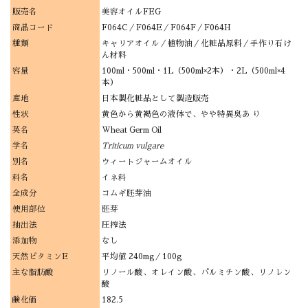
販売名
美容オイルFEG
商品コード
F064C／F064E／F064F／F064H
種類
キャリアオイル／植物油／化粧品原料／手作り石け
ん材料
容量
100ml・500ml・1L（500ml×2本）・2L（500ml×4
本）
産地
日本製化粧品として製造販売
性状
黄色から黄褐色の液体で、やや特異臭あ り
英名
Wheat Germ Oil
学名
Triticum vulgare
別名
ウィートジャームオイル
科名
イネ科
全成分
コムギ胚芽油
使用部位
胚芽
抽出法
圧搾法
添加物
なし
天然ビタミンE
平均値 240mg／100g
主な脂肪酸
リノール酸、オレイン酸、パルミチン酸、リノレン
酸
鹸化価
182.5