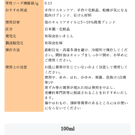
苛性ソーダ換算値/g
0.13
おすすめ用途
手作りスキンケア、手作り化粧品、乾燥が気になる
肌向けブレンド、石けん材料
使用目安
他のキャリアオイルに5〜10％程度ブレンド
区分
日本製・化粧品
発売元
有限会社いまじん
製造販売元
有限会社桜
保存方法
直射日光・高温多湿を避け、冷暗所で保存してくだ
さい。開封後はキャップをしっかり閉め、お早めに
ご使用ください。
使用上の注意
お肌に異常が生じていないかよく注意して使用して
ください。
使用中、赤み、はれ、かゆみ、刺激、色抜け(白斑
等)や
黒ずみ等の異常が現れた時は使用を中止し、
皮膚科専門医等に相談されることをおすすめいたし
ます。
傷やはれもの、湿疹等異常のあるところにはお使い
にならないでください
100ml