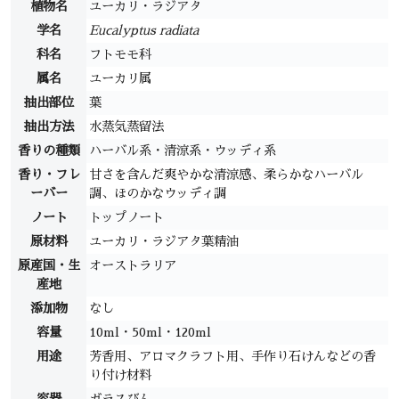
植物名
ユーカリ・ラジアタ
学名
Eucalyptus radiata
科名
フトモモ科
属名
ユーカリ属
抽出部位
葉
抽出方法
水蒸気蒸留法
香りの種類
ハーバル系・清涼系・ウッディ系
香り・フレ
甘さを含んだ爽やかな清涼感、柔らかなハーバル
ーバー
調、ほのかなウッディ調
ノート
トップノート
原材料
ユーカリ・ラジアタ葉精油
原産国・生
オーストラリア
産地
添加物
なし
容量
10ml・50ml・120ml
用途
芳香用、アロマクラフト用、手作り石けんなどの香
り付け材料
容器
ガラスびん