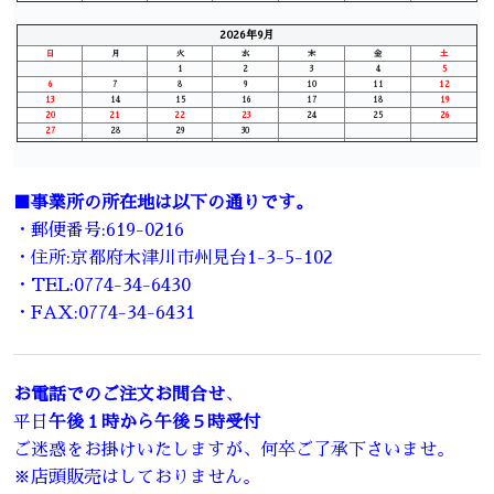
2026年9月
日
月
火
水
木
金
土
1
2
3
4
5
6
7
8
9
10
11
12
13
14
15
16
17
18
19
20
21
22
23
24
25
26
27
28
29
30
■事業所の所在地は以下の通りです。
・郵便番号:619-0216
・住所:京都府木津川市州見台1-3-5-102
・TEL:0774-34-6430
・FAX:0774-34-6431
お電話でのご注文お問合せ
、
平日
午後１時から午後５時受付
ご迷惑をお掛けいたしますが、何卒ご了承下さいませ。
※店頭販売はしておりません。