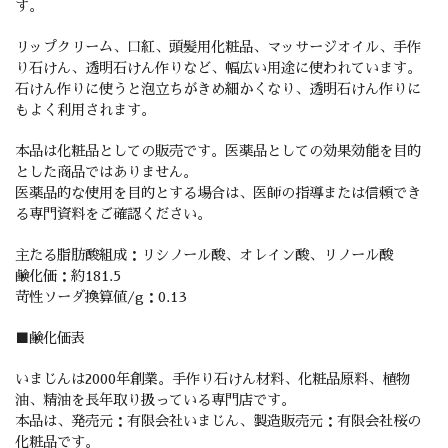
す。
リップクリーム、口紅、頭髪用化粧品、マッサージオイル、手作
り石けん、透明石けん作りなど、幅広い用途に使われています。
石けん作りに使うと泡立ちがきめ細かくなり、透明石けん作りに
もよく利用されます。
本品は化粧品としての販売です。医薬品としての効果効能を目的
とした商品ではありません。
医薬品的な使用を目的とする場合は、医師の指導または信頼でき
る専門資料をご確認ください。
主たる脂肪酸組成：リシノール酸、オレイン酸、リノール酸
鹸化価：約181.5
苛性ソーダ換算値/g：0.13
■鹸化価表
いまじんは2000年創業。手作り石けん材料、化粧品原料、植物
油、精油を長年取り扱っている専門店です。
本品は、発売元：有限会社いまじん、製造販売元：有限会社桜の
化粧品です。