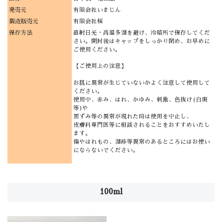
発売元
有限会社いまじん
製造販売元
有限会社桜
保存方法
直射日光・高温多湿を避け、冷暗所で保存してくだ
さい。開封後はキャップをしっかり閉め、お早めに
ご使用ください。
【ご使用上の注意】
お肌に異常が生じていないかよく注意して使用して
ください。
使用中、赤み、はれ、かゆみ、刺激、色抜け(白斑
等)や
黒ずみ等の異常が現れた時は使用を中止し、
皮膚科専門医等に相談されることをおすすめいたし
ます。
傷やはれもの、湿疹等異常のあるところにはお使い
にならないでください。
100ml