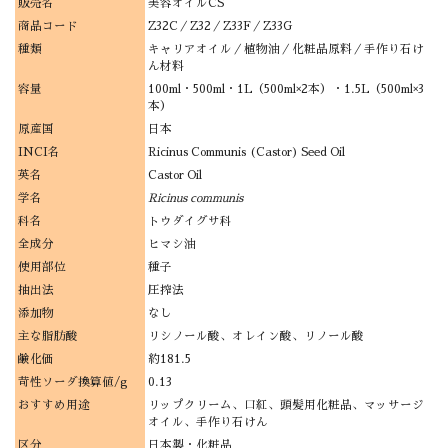
販売名
美容オイルCS
商品コード
Z32C／Z32／Z33F／Z33G
種類
キャリアオイル／植物油／化粧品原料／手作り石け
ん材料
容量
100ml・500ml・1L（500ml×2本）・1.5L（500ml×3
本）
原産国
日本
INCI名
Ricinus Communis (Castor) Seed Oil
英名
Castor Oil
学名
Ricinus communis
科名
トウダイグサ科
全成分
ヒマシ油
使用部位
種子
抽出法
圧搾法
添加物
なし
主な脂肪酸
リシノール酸、オレイン酸、リノール酸
鹸化価
約181.5
苛性ソーダ換算値/g
0.13
おすすめ用途
リップクリーム、口紅、頭髪用化粧品、マッサージ
オイル、手作り石けん
区分
日本製・化粧品