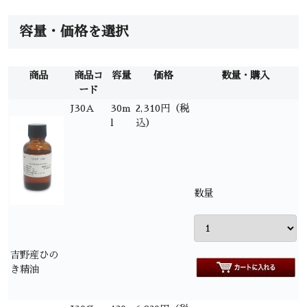
容量・価格を選択
商品
商品コ
容量
価格
数量・購入
ード
J30A
30m
2,310円（税
l
込）
数量
吉野産ひの
き精油