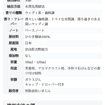
抽出部位
木部
抽出方法
水蒸気蒸留法
香りの種類
ウッディ系・森林調
香り・フレー
清々しい森林調、ドライな木質調、落ち着きのある
バー
深いウッディ調
ノート
ベースノート
原材料
ひのき精油100％
原産国
日本
産地
奈良県吉野地方
添加物
なし
容量
30ml・120ml
用途
芳香用、アロマクラフト用、手作り石けんなどの香
り付け材料
容器
ガラスびん
キャップ・ドロッパー付き
販売者
有限会社いまじん